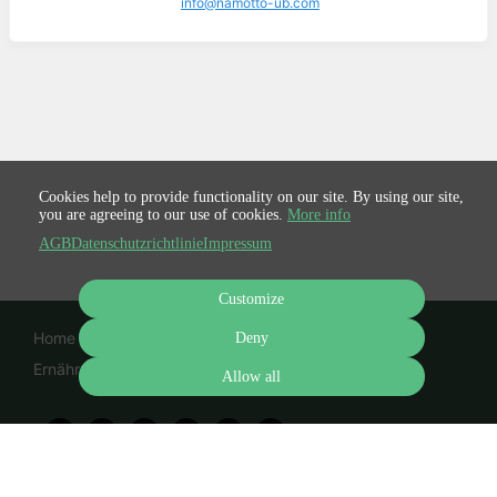
info@namotto-ub.com
Cookies help to provide functionality on our site. By using our site,
you are agreeing to our use of cookies.
More info
AGB
Datenschutzrichtlinie
Impressum
Customize
Home
Kochkurse
Rezeptsammlungen
Deny
Ernährungspläne
Kontakt
Allow all