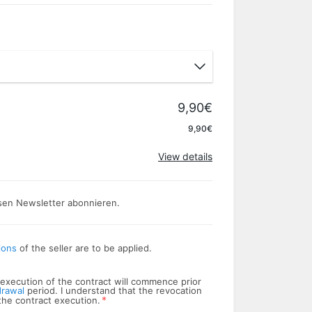
9,90€
Apply
9,90€
View details
sen Newsletter abonnieren.
ions
of the seller are to be applied.
he execution of the contract will commence prior
drawal
period. I understand that the revocation
*
 the contract execution.