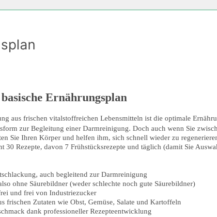
gsplan
e basische Ernährungsplan
ng aus frischen vitalstoffreichen Lebensmitteln ist die optimale Ernähru
gsform zur Begleitung einer Darmreinigung. Doch auch wenn Sie zwisc
sten Sie Ihren Körper und helfen ihm, sich schnell wieder zu regenerie
mt 30 Rezepte, davon 7 Frühstücksrezepte und täglich (damit Sie Auswah
ntschlackung, auch begleitend zur Darmreinigung
also ohne Säurebildner (weder schlechte noch gute Säurebildner)
rei und frei von Industriezucker
s frischen Zutaten wie Obst, Gemüse, Salate und Kartoffeln
schmack dank professioneller Rezepteentwicklung