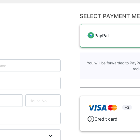
SELECT PAYMENT M
PayPal
You will be forwarded to PayPa
redi
+2
Credit card