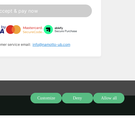
ccept & pay now
omer service email:
info@namotto-ub.com
Customize
Deny
Allow all