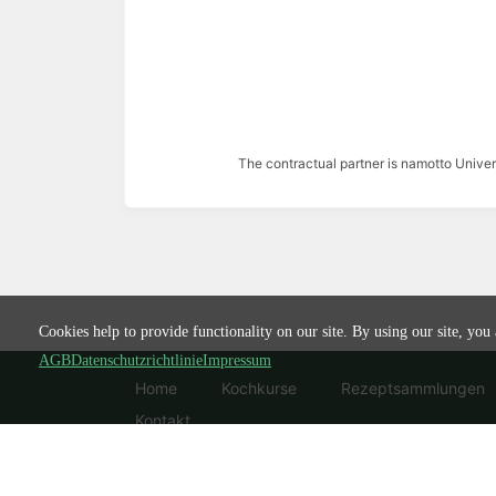
The contractual partner is namotto Univ
Cookies help to provide functionality on our site. By using our site, you
AGB
Datenschutzrichtlinie
Impressum
Home
Kochkurse
Rezeptsammlungen
Kontakt