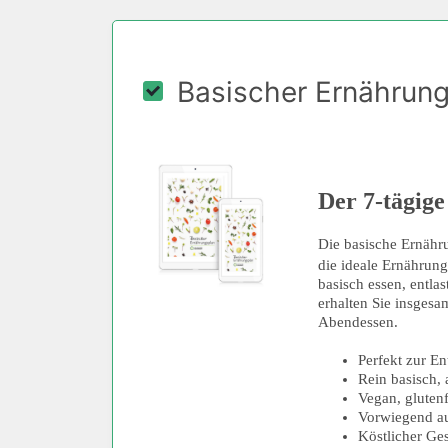
Basischer Ernährun
Der 7-tägig
Die basische Ernähru
die ideale Ernährun
basisch essen, entla
erhalten Sie insgesa
Abendessen.
Perfekt zur E
Rein basisch, 
Vegan, glutenf
Vorwiegend au
Köstlicher Ge