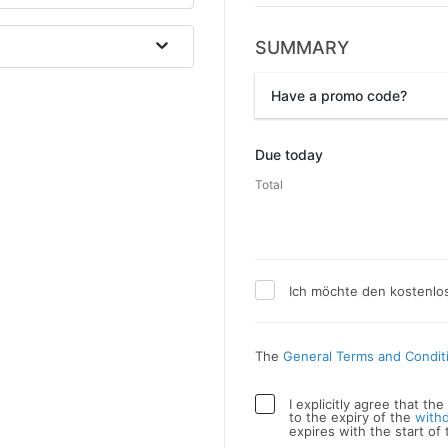
SUMMARY
Have a promo code?
Promo code
Due today
Total
Ich möchte den kostenlo
The
General Terms and Condit
I explicitly agree that t
to the expiry of the
with
expires with the start of