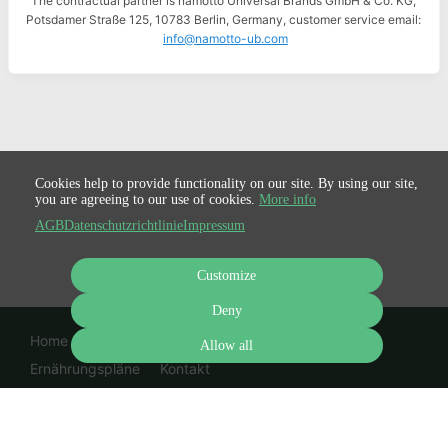
The contractual partner is namotto Universal Brands GmbH & Co. KG,
Potsdamer Straße 125, 10783 Berlin, Germany, customer service email:
info@namotto-ub.com
Cookies help to provide functionality on our site. By using our site,
you are agreeing to our use of cookies.
More info
AGB
Datenschutzrichtlinie
Impressum
Customize
Deny
Home
Kochkurse
Rezeptsammlungen
Allow all
Ernährungspläne
Kontakt