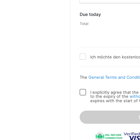
Promo code
Due today
Total
Ich möchte den kostenlo
The
General Terms and Condit
I explicitly agree that t
to the expiry of the
with
expires with the start of