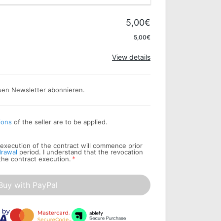
5,00€
Apply
5,00€
View details
sen Newsletter abonnieren.
ions
of the seller are to be applied.
he execution of the contract will commence prior
drawal
period. I understand that the revocation
*
 the contract execution.
Buy with PayPal