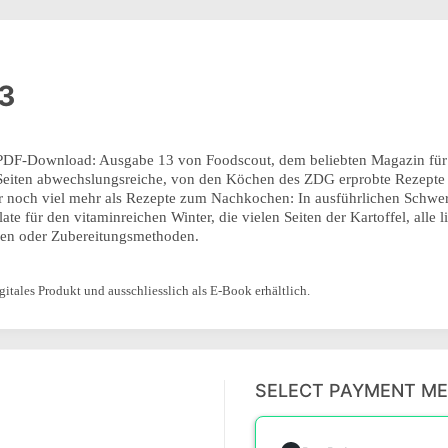
3
er PDF-Download: Ausgabe 13 von Foodscout, dem beliebten Magazin für
en Seiten abwechslungsreiche, von den Köchen des ZDG erprobte Rezept
er noch viel mehr als Rezepte zum Nachkochen: In ausführlichen Schw
te für den vitaminreichen Winter, die vielen Seiten der Kartoffel, alle 
en oder Zubereitungsmethoden.
gitales Produkt und ausschliesslich als E-Book erhältlich.
SELECT PAYMENT M