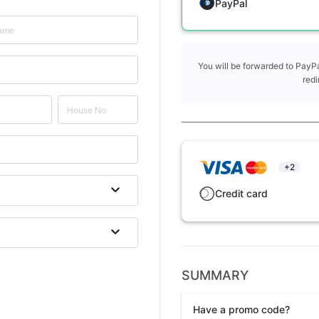
PayPal
You will be forwarded to PayPa
redi
+2
Credit card
SUMMARY
Have a promo code?