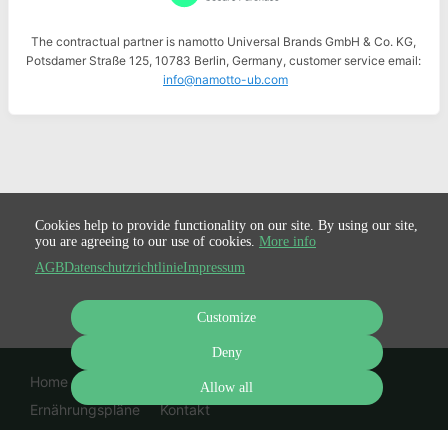
The contractual partner is namotto Universal Brands GmbH & Co. KG,
Potsdamer Straße 125, 10783 Berlin, Germany, customer service email:
info@namotto-ub.com
Cookies help to provide functionality on our site. By using our site,
you are agreeing to our use of cookies.
More info
AGB
Datenschutzrichtlinie
Impressum
Customize
Deny
Home
Kochkurse
Rezeptsammlungen
Allow all
Ernährungspläne
Kontakt