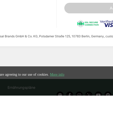
A
ersal Brands GmbH & Co. KG, Potsdamer Straße 125, 10783 Berlin, Germany, cust
 are agreeing to our use of cookies.
More info
Ernährungspläne