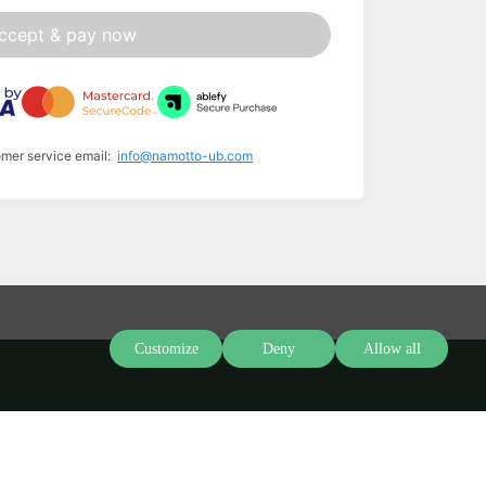
ccept & pay now
omer service email:
info@namotto-ub.com
Customize
Deny
Allow all