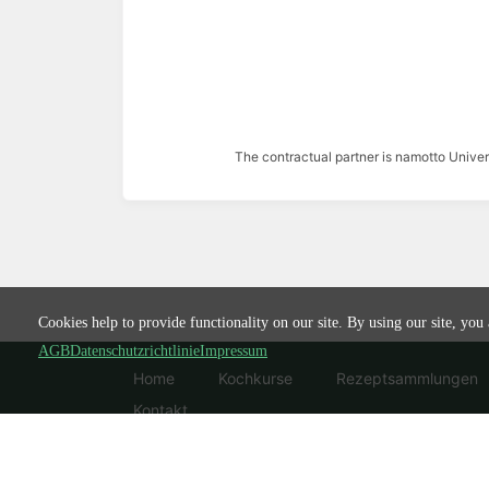
The contractual partner is namotto Univ
Cookies help to provide functionality on our site. By using our site, you
AGB
Datenschutzrichtlinie
Impressum
Home
Kochkurse
Rezeptsammlungen
Kontakt