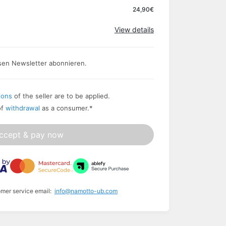
Apply
24,90€
View details
sen Newsletter abonnieren.
ions
of the seller are to be applied.
of
withdrawal
as a consumer.
*
ccept & pay now
omer service email:
info@namotto-ub.com