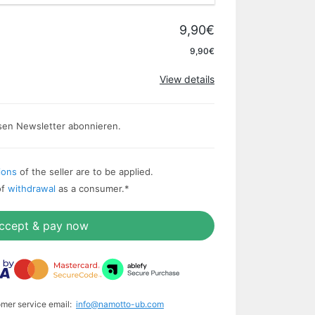
9,90€
Apply
9,90€
View details
sen Newsletter abonnieren.
ions
of the seller are to be applied.
of
withdrawal
as a consumer.
*
ccept & pay now
omer service email:
info@namotto-ub.com