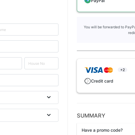
PayPal
You will be forwarded to PayPa
redi
+2
Credit card
SUMMARY
Have a promo code?