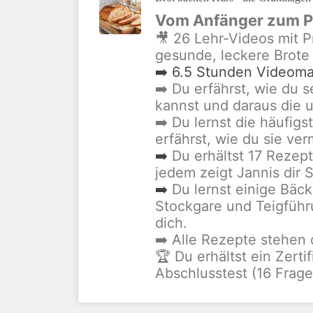
Vom Anfänger zum Pr
🎥 26 Lehr-Videos mit P
gesunde, leckere Brote
➡️ 6.5 Stunden Videomat
➡️ Du erfährst, wie du 
kannst und daraus die u
➡️ Du lernst die häufi
erfährst, wie du sie ve
➡️
Du erhältst 17 Rezept
jedem zeigt Jannis dir S
➡️
Du lernst einige Bäc
Stockgare und Teigführ
dich.
➡️ Alle Rezepte stehen
🏆 Du erhältst ein Zerti
Abschlusstest (16 Frage