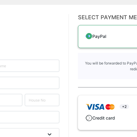
SELECT PAYMENT M
PayPal
You will be forwarded to PayPa
redi
+2
Credit card