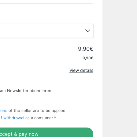
9,90€
Apply
9,90€
View details
sen Newsletter abonnieren.
ions
of the seller are to be applied.
of
withdrawal
as a consumer.
*
ccept & pay now