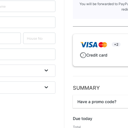
You will be forwarded to PayPa
redi
+2
Credit card
SUMMARY
Have a promo code?
Promo code
Due today
Total