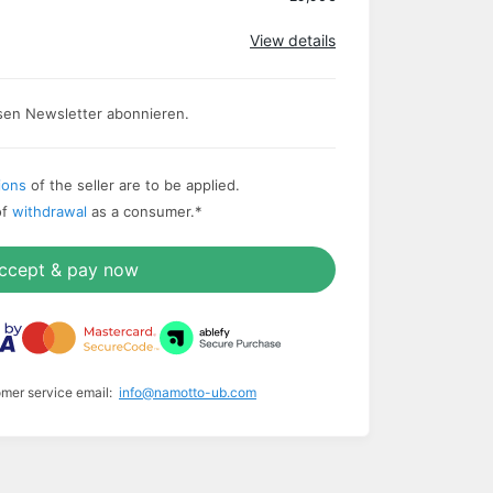
View details
sen Newsletter abonnieren.
ions
of the seller are to be applied.
of
withdrawal
as a consumer.
*
ccept & pay now
omer service email:
info@namotto-ub.com