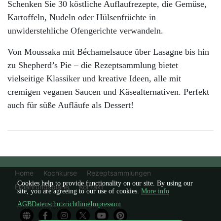
Schenken Sie 30 köstliche Auflaufrezepte, die Gemüse,
Kartoffeln, Nudeln oder Hülsenfrüchte in
unwiderstehliche Ofengerichte verwandeln.
Von Moussaka mit Béchamelsauce über Lasagne bis hin
zu Shepherd’s Pie – die Rezeptsammlung bietet
vielseitige Klassiker und kreative Ideen, alle mit
cremigen veganen Saucen und Käsealternativen. Perfekt
auch für süße Aufläufe als Dessert!
Home
Kochkurse
Rezeptsammlungen
Cookies help to provide functionality on our site. By using our
Ernährungspläne
Kontakt
site, you are agreeing to our use of cookies.
More info
AGB
Datenschutzrichtlinie
Impressum