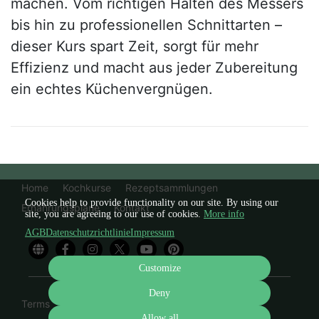
machen. Vom richtigen Halten des Messers
bis hin zu professionellen Schnittarten –
dieser Kurs spart Zeit, sorgt für mehr
Effizienz und macht aus jeder Zubereitung
ein echtes Küchenvergnügen.
Home
Kochkurse
Rezeptsammlungen
Cookies help to provide functionality on our site. By using our
Ernährungspläne
Kontakt
site, you are agreeing to our use of cookies.
More info
AGB
Datenschutzrichtlinie
Impressum
Customize
Deny
Terms
Privacy
Imprint
Cancel subscription
Allow all