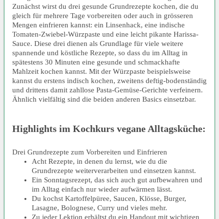
Zunächst wirst du drei gesunde Grundrezepte kochen, die du
gleich für mehrere Tage vorbereiten oder auch in grösseren
Mengen einfrieren kannst: ein Linsenhack, eine indische
Tomaten-Zwiebel-Würzpaste und eine leicht pikante Harissa-
Sauce. Diese drei dienen als Grundlage für viele weitere
spannende und köstliche Rezepte, so dass du im Alltag in
spätestens 30 Minuten eine gesunde und schmackhafte
Mahlzeit kochen kannst. Mit der Würzpaste beispielsweise
kannst du erstens indisch kochen, zweitens deftig-bodenständig
und drittens damit zahllose Pasta-Gemüse-Gerichte verfeinern.
Ähnlich vielfältig sind die beiden anderen Basics einsetzbar.
Highlights im Kochkurs vegane Alltagsküche:
Drei Grundrezepte zum Vorbereiten und Einfrieren
Acht Rezepte, in denen du lernst, wie du die
Grundrezepte weiterverarbeiten und einsetzen kannst.
Ein Sonntagsrezept, das sich auch gut aufbewahren und
im Alltag einfach nur wieder aufwärmen lässt.
Du kochst Kartoffelpüree, Saucen, Klösse, Burger,
Lasagne, Bolognese, Curry und vieles mehr.
Zu jeder Lektion erhältst du ein Handout mit wichtigen