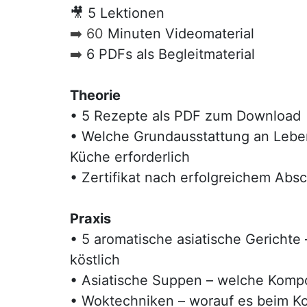
🎥 5 Lektionen
➡️ 60
Minuten Videomaterial
➡️
6 PDFs als Begleitmaterial
Theorie
•
5 Rezepte als PDF zum Download
•
Welche Grundausstattung an Lebensm
Küche erforderlich
•
Zertifikat nach erfolgreichem Absc
Praxis
•
5 aromatische asiatische Gerichte
köstlich
•
Asiatische Suppen – welche Kompo
•
Woktechniken – worauf es beim K