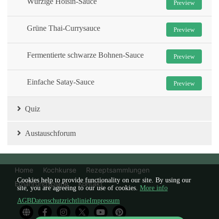
Würzige Hoisin-Sauce
Preview
Grüne Thai-Currysauce
Preview
Fermentierte schwarze Bohnen-Sauce
Preview
Einfache Satay-Sauce
Preview
Quiz
Austauschforum
Home
Kochkurse
Rezeptsammlungen
Cookies help to provide functionality on our site. By using our
Ernährungspläne
Kontakt
site, you are agreeing to our use of cookies.
More info
AGB
Datenschutzrichtlinie
Impressum